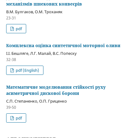
механізмів шнекових конвеєрів
В.М. Булгаков, О.М. Троханяк
23-31
pdf
Комплексна оцінка синтетичної моторної оливи
І.І. Бешляге, Л.Г. Малай, В.С. Попеску
32-38
pdf (English)
Математичне моделювання стійкості руху
асиметричної дискової борони
С.П. Степаненко, О.П. Гриценко
39-50
pdf