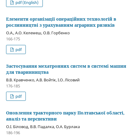
pdf (English)
Елементи організації операційних технологій в
рослинництві з урахуванням аграрних ризиків
О.А., А.О. Келемеш, О.В. Горбенко
166-175
pdf
Застосування мехатронних систем в системі машин
для тваринництва
В.В. Кравченко, А.В. Войтік, І.О. Лісовий
176-185
pdf
Оновлення тракторного парку Полтавської області,
аналіз та перспективи
О.І. Біловод, В.В. Падалка, О.А. Бурлака
186-196