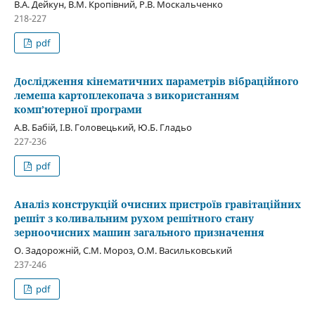
В.А. Дейкун, В.М. Кропівний, Р.В. Москальченко
218-227
pdf
Дослідження кінематичних параметрів вібраційного
лемеша картоплекопача з використанням
комп’ютерної програми
А.В. Бабій, І.В. Головецький, Ю.Б. Гладьо
227-236
pdf
Аналіз конструкцій очисних пристроїв гравітаційних
решіт з коливальним рухом решітного стану
зерноочисних машин загального призначення
О. Задорожній, С.М. Мороз, О.М. Васильковський
237-246
pdf