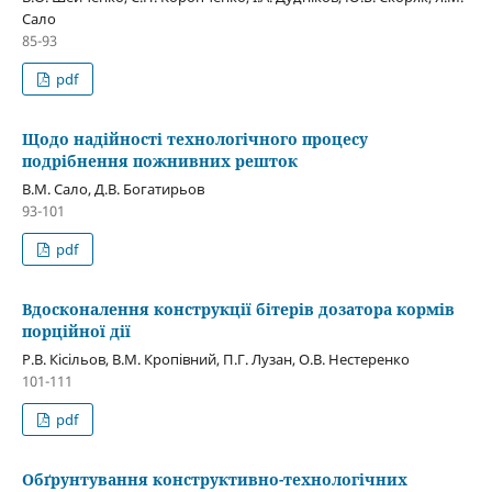
Сало
85-93
pdf
Щодо надійності технологічного процесу
подрібнення пожнивних решток
В.М. Сало, Д.В. Богатирьов
93-101
pdf
Вдосконалення конструкції бітерів дозатора кормів
порційної дії
Р.В. Кісільов, В.М. Кропівний, П.Г. Лузан, О.В. Нестеренко
101-111
pdf
Обґрунтування конструктивно-технологічних