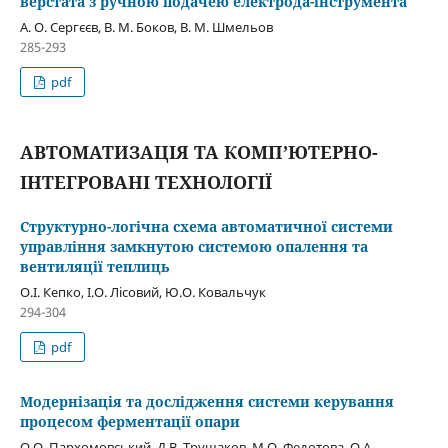
верстата з ручною подачею електрода-інструмента
А. О. Сергєєв, В. М. Боков, В. М. Шмельов
285-293
pdf
АВТОМАТИЗАЦІЯ ТА КОМП’ЮТЕРНО-
ІНТЕГРОВАНІ ТЕХНОЛОГІЇ
Структурно-логічна схема автоматичної системи
управління замкнутою системою опалення та
вентиляції теплиць
О.І. Кепко, І.О. Лісовий, Ю.О. Ковальчук
294-304
pdf
Модернізація та дослідження системи керування
процесом ферментації опари
О.О. Пархомовський, Д.В. Трушаков, М.О. Федотова, О.А.