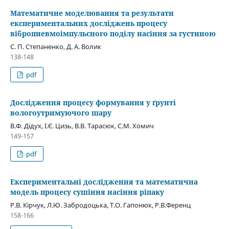
Математичне моделювання та результати
експериментальних досліджень процесу
вібропневмоімпульсного поділу насіння за густиною
С. П. Степаненко, Д. А. Волик
138-148
pdf
Дослідження процесу формування у ґрунті
вологоутримуючого шару
В.Ф. Дідух, І.Є. Цизь, В.В. Тарасюк, С.М. Хомич
149-157
pdf
Експериментальні дослідження та математична
модель процесу сушіння насіння ріпаку
Р.В. Кірчук, Л.Ю. Забродоцька, Т.О. Гапонюк, Р.В.Ференц
158-166