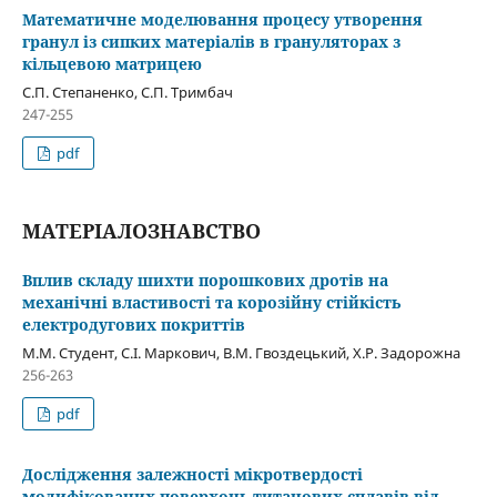
Математичне моделювання процесу утворення
гранул із сипких матеріалів в грануляторах з
кільцевою матрицею
С.П. Степаненко, С.П. Тримбач
247-255
pdf
МАТЕРІАЛОЗНАВСТВО
Вплив складу шихти порошкових дротів на
механічні властивості та корозійну стійкість
електродугових покриттів
М.М. Студент, С.І. Маркович, В.М. Гвоздецький, Х.Р. Задорожна
256-263
pdf
Дослідження залежності мікротвердості
модифікованих поверхонь титанових сплавів від