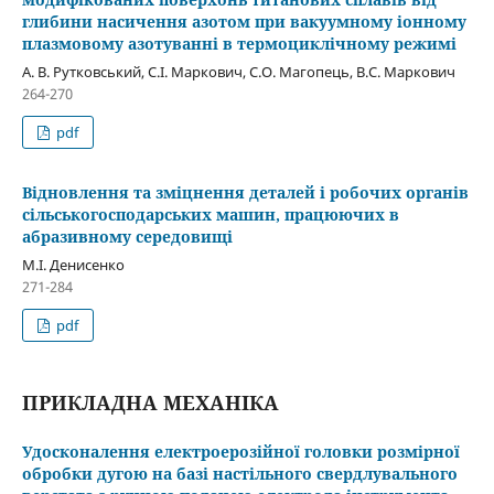
глибини насичення азотом при вакуумному іонному
плазмовому азотуванні в термоциклічному режимі
А. В. Рутковський, С.І. Маркович, С.О. Магопець, В.С. Маркович
264-270
pdf
Відновлення та зміцнення деталей і робочих органів
сільськогосподарських машин, працюючих в
абразивному середовищі
М.І. Денисенко
271-284
pdf
ПРИКЛАДНА МЕХАНІКА
Удосконалення електроерозійної головки розмірної
обробки дугою на базі настільного свердлувального