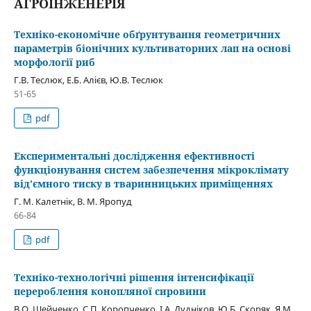
АГРОІНЖЕНЕРІЯ
Техніко-економічне обґрунтування геометричних
параметрів біонічних культиваторних лап на основі
морфології риб
Г.В. Теслюк, Е.Б. Алієв, Ю.В. Теслюк
51-65
pdf
Експериментальні дослідження ефективності
функціонування систем забезпечення мікроклімату
від’ємного тиску в тваринницьких приміщеннях
Г. М. Калетнік, В. М. Яропуд
66-84
pdf
Техніко-технологічні рішення інтенсифікації
перероблення конопляної сировини
В.О. Шейченко, С.П. Коропченко, І.А. Дудніков, Ю.Б. Скоряк, Я.М.