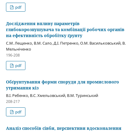
pdf
Дослідження впливу параметрів
глибокорозпушувача та комбінації робочих органів
на ефективність обробітку ґрунту
С.М. Лещенко, В.М. Сало, Д.І. Петренко, О.М. Васильковський, В.
Мельніченко
196-208
pdf
Обґрунтування форми споруди для промислового
утримання кіз
В.І. Ребенко, В.С. Хмельовський, В.М. Туринський
208-217
pdf
Аналіз способів сівби, перспективи вдосконалення