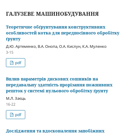
ГАЛУЗЕВЕ МАШИНОБУДУВАННЯ
Теоретичне обґрунтування конструктивних
особливостей котка для передпосівного обробітку
ґрунту
Д.Ю. Артеменко, В.А. Онопа, О.А. Кислун, К.А. Муленко
3-15
pdf
Вплив параметрів дискових сошників на
передавальну здатність прорізання пожнивних
решток у системі нульового обробітку ґрунту
М.Л. Заєць
16-22
pdf
Дослідження та вдосконалення запобіжних