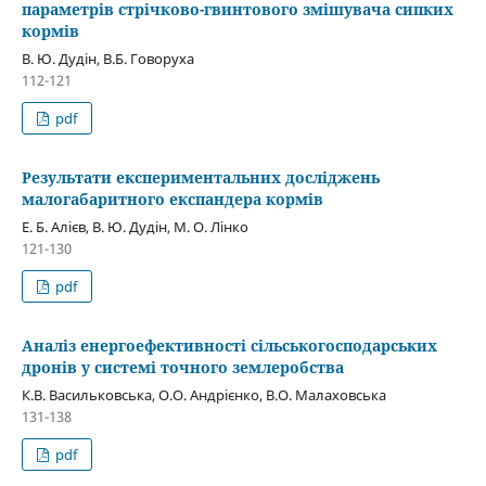
параметрів стрічково-гвинтового змішувача сипких
кормів
В. Ю. Дудін, В.Б. Говоруха
112-121
pdf
Результати експериментальних досліджень
малогабаритного експандера кормів
Е. Б. Алієв, В. Ю. Дудін, М. О. Лінко
121-130
pdf
Аналіз енергоефективності сільськогосподарських
дронів у системі точного землеробства
К.В. Васильковська, О.О. Андрієнко, В.О. Малаховська
131-138
pdf