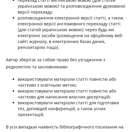
переклад статті англійською мовою (для статей
українською мовою) та розповсюдження друкованої
версії перекладу;
розповсюдження електронної версії статті, а також
електронної версії англомовного перекладу статті
(для статей українською мовою) через будь-які
електронні засоби (розміщення на офіційному веб-
сайті журналу, в електронних базах даних,
репозитаріях тощо).
Автор зберігає за собою право без узгодження з
редколегією та засновниками:
використовувати матеріали статті повністю або
частково з освітньою метою;
використовувати матеріали статті повністю або
частково для написання власних дисертацій;
використовувати матеріали статті для підготовки
тез, доповідей конференцій, а також усних
презентацій.
В усіх випадках наявність бібліографічного посилання на