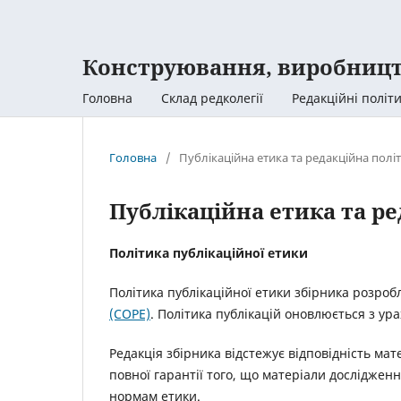
Конструювання, виробницт
Головна
Склад редколегії
Редакційні політ
Головна
/
Публікаційна етика та редакційна полі
Публікаційна етика та р
Політика публікаційної етики
Політика публікаційної етики збірника розро
(COPE)
. Політика публікацій оновлюється з у
Редакція збірника відстежує відповідність ма
повної гарантії того, що матеріали дослідженн
нормам етики.