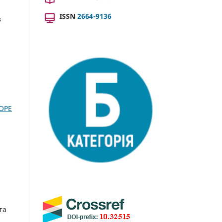
ISSN
2664-9136
з
OPE
та