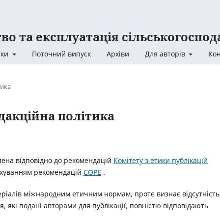
во та експлуатація сільськогоспо
ики
Поточний випуск
Архіви
Для авторів
Кон
тика
едакційна політика
блена відповідно до рекомендацій
Комітету з етики публікацій
рахуванням рекомендацій
COPE
.
теріалів міжнародним етичним нормам, проте визнає відсутність
я, які подані авторами для публікації, повністю відповідають