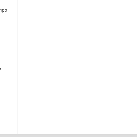
 про
ю