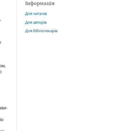
Інформація
Для читачів
,
Для авторів
Для бібліотекарів
е
ом,
о
ави-
бо