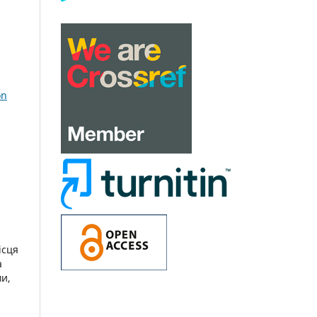
on
ісця
а
ми,