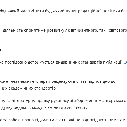
 будь-який час змінити будь-який пункт редакційної політики бе
ї діяльність сприятиме розвитку як вітчизняного, так і світового
я
ка послідовно дотримується видавничих стандартів публікації
C
оронні незалежні експерти рецензують статті відповідно до
них академічних стандартів.
чну та літературну правку рукопису зі збереженням авторського
 думку редакції, можуть змінити зміст тексту.
 за собою право відхиляти статті, які не відповідають вимогам 