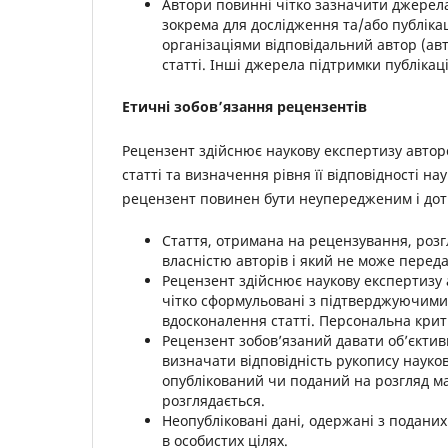
Автори повинні чітко зазначити джерела
зокрема для дослідження та/або публіка
організаціями відповідальний автор (авт
статті. Інші джерела підтримки публікац
Етичні зобов’язання рецензентів
Рецензент здійснює наукову експертизу авторс
статті та визначення рівня її відповідності 
рецензент повинен бути неупередженим і дот
Стаття, отримана на рецензування, розг
власністю авторів і який не може перед
Рецензент здійснює наукову експертизу
чітко сформульовані з підтверджуючими
вдосконалення статті. Персональна кри
Рецензент зобов’язаний давати об’єктив
визначати відповідність рукопису наук
опублікований чи поданий на розгляд мат
розглядається.
Неопубліковані дані, одержані з подани
в особистих цілях.