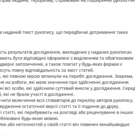
 прав людини, тероризму, спрямовані на поширення ідеологічн
за наданий текст рукопису, що передбачає дотримання таких
сть результатів дослідження, викладених у наданих рукописах.
ають бути відповідно оформлені з виділенням та обов’язковим
мірні запозичення, а також плагіат у будь-яких формах є
уть повну відповідальність за зміст статей.
б, які певною мірою вплинули на перебіг дослідження. Зокрема, 
ня на роботи, які мали значення при здійсненні дослідження.
і всі особи, які здійснили суттєвий внесок у дослідження. Сере
 які не брали участі в дослідженні.
ти включення всіх співавторів до переліку авторів рукопису, 
рдження остаточної версії статті та її подання до друку.
ї статті, які перебувають на розгляді або рецензуванні в інших
убліковані будь-якою мовою.
лок або неточностей у своїй статті він повинен якнайшвидше