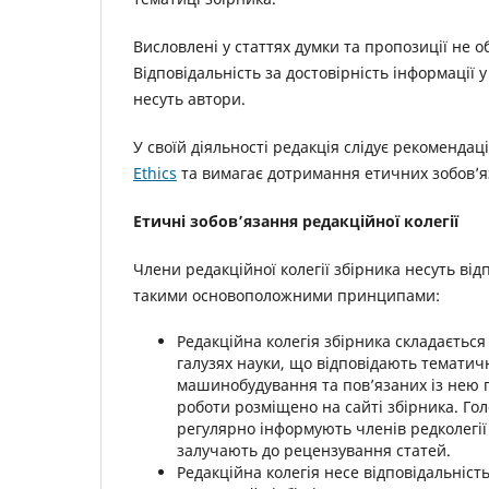
Висловлені у статтях думки та пропозиції не об
Відповідальність за достовірність інформації 
несуть автори.
У своїй діяльності редакція слідує рекомендац
Ethics
та вимагає дотримання етичних зобов’яз
Етичні зобов’язання редакційної колегії
Члени редакційної колегії збірника несуть ві
такими основоположними принципами:
Редакційна колегія збірника складається
галузях науки, що відповідають тематич
машинобудування та пов’язаних із нею п
роботи розміщено на сайті збірника. Гол
регулярно інформують членів редколегії
залучають до рецензування статей.
Редакційна колегія несе відповідальніс