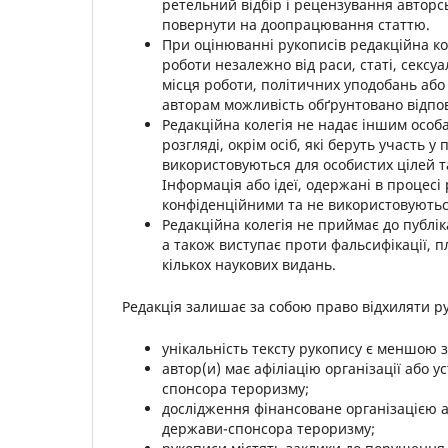
ретельний відбір і рецензування авторс
повернути на доопрацювання статтю.
При оцінюванні рукописів редакційна ко
роботи незалежно від раси, статі, сексуа
місця роботи, політичних уподобань або 
авторам можливість обґрунтовано відпов
Редакційна колегія не надає іншим особа
розгляді, окрім осіб, які беруть участь 
використовуються для особистих цілей т
Інформація або ідеї, одержані в процесі
конфіденційними та не використовуютьс
Редакційна колегія не приймає до публіка
а також виступає проти фальсифікації, п
кількох наукових видань.
Редакція залишає за собою право відхиляти р
унікальність тексту рукопису є меншою з
автор(и) має афіліацію організації або 
спонсора тероризму;
дослідження фінансоване організацією 
держави-спонсора тероризму;