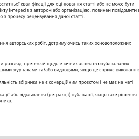
остатньої кваліфікації для оцінювання статті або не може бути
ікту інтересів з автором або організацією, повинен повідомити
 з процесу рецензування даної статті.
ення авторських робіт, дотримуючись таких основоположних
ри розгляді претензій щодо етичних аспектів опублікованих
 іншими журналами та/або видавцями, якщо це сприяє виконанн
льність збірника не є комерційним проєктом і не має на меті
ації або відкликання (ретракції) публікації, якщо таке рішення
рника.