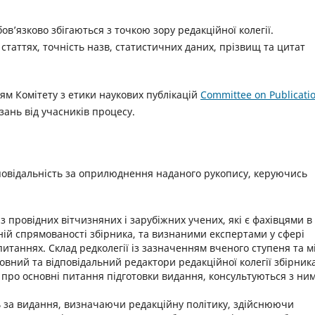
ов’язково збігаються з точкою зору редакційної колегії.
у статтях, точність назв, статистичних даних, прізвищ та цитат
іям Комітету з етики наукових публікацій
Committee on Publicati
ань від учасників процесу.
дповідальність за оприлюднення наданого рукопису, керуючись
 з провідних вітчизняних і зарубіжних учених, які є фахівцями в
ній спрямованості збірника, та визнаними експертами у сфері
итаннях. Склад редколегії із зазначенням вченого ступеня та м
овний та відповідальний редактори редакційної колегії збірник
 про основні питання підготовки видання, консультуються з ни
ть за видання, визначаючи редакційну політику, здійснюючи