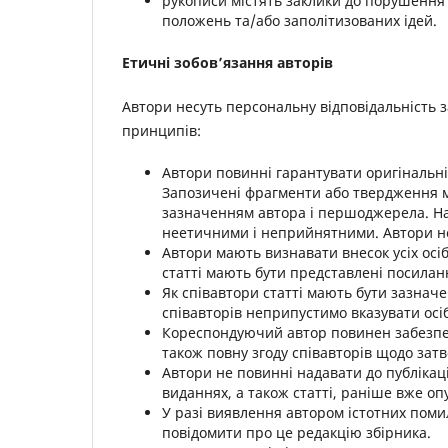
рукописи містять заклики до порушення
положень та/або заполітизованих ідей.
Етичні зобов’язання авторів
Автори несуть персональну відповідальність 
принципів:
Автори повинні гарантувати оригінальні
Запозичені фрагменти або твердження м
зазначенням автора і першоджерела. Над
неетичними і неприйнятними. Автори нес
Автори мають визнавати внесок усіх осі
статті мають бути представлені посилан
Як співавтори статті мають бути зазначен
співавторів неприпустимо вказувати осіб,
Кореспондуючий автор повинен забезпечи
також повну згоду співавторів щодо затве
Автори не повинні надавати до публікаці
виданнях, а також статті, раніше вже оп
У разі виявлення автором істотних поми
повідомити про це редакцію збірника.