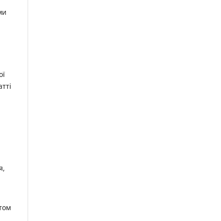
ми
ої
атті
я,
том