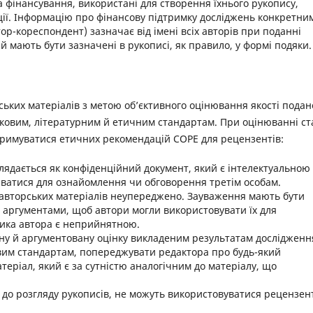
 фінансування, використані для створення їхнього рукопису,
ції. Інформацію про фінансову підтримку досліджень конкретни
ор-кореспондент) зазначає від імені всіх авторів при поданні
ій мають бути зазначені в рукописі, як правило, у формі подяки.
ьких матеріалів з метою об’єктивного оцінювання якості подан
науковим, літературним й етичним стандартам. При оцінюванні ст
римуватися етичних рекомендацій COPE для рецензентів:
лядається як конфіденційний документ, який є інтелектуальною
аватися для ознайомлення чи обговорення третім особам.
 авторських матеріалів неупереджено. Зауваження мають бути
 аргументами, щоб автори могли використовувати їх для
тика автора є неприйнятною.
ну й аргументовану оцінку викладеним результатам дослідженн
овим стандартам, попереджувати редактора про будь-який
еріал, який є за сутністю аналогічним до матеріалу, що
х до розгляду рукописів, не можуть використовуватися рецензен