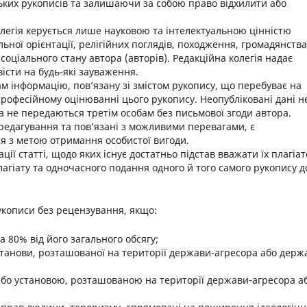
ьких рукописів та залишаючи за собою право відхилити або
легія керується лише науковою та інтелектуальною цінністю
льної орієнтації, релігійних поглядів, походження, громадянства
соціального стану автора (авторів). Редакційна колегія надає
істи на будь-які зауваження.
м інформацію, пов’язану зі змістом рукопису, що перебуває на
у професійному оцінюванні цього рукопису. Неопубліковані дані н
а не передаються третім особам без письмової згоди автора.
 редагування та пов’язані з можливими перевагами, є
я з метою отримання особистої вигоди.
ції статті, щодо яких існує достатньо підстав вважати їх плагіат
лагіату та одночасного подання одного й того самого рукопису д
укописи без рецензування, якщо:
а 80% від його загального обсягу;
установи, розташованої на території держави-агресора або держ
або установою, розташованою на території держави‑агресора а