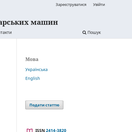
Зареєструватися
Увійти
дарських машин
такти
Пошук
Мова
Українська
English
Подати статтю
ISSN
2414-3820