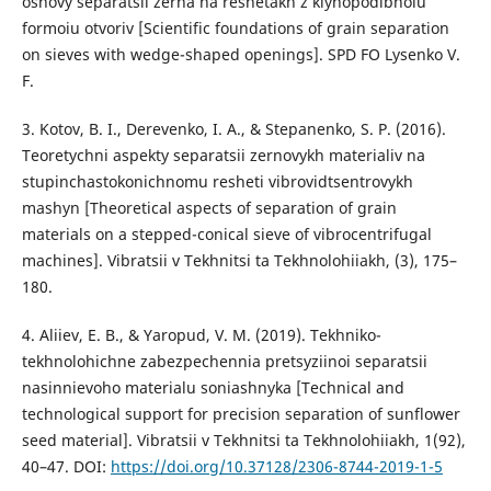
osnovy separatsii zerna na reshetakh z klynopodibnoiu
formoiu otvoriv [Scientific foundations of grain separation
on sieves with wedge-shaped openings]. SPD FO Lysenko V.
F.
3. Kotov, B. I., Derevenko, I. A., & Stepanenko, S. P. (2016).
Teoretychni aspekty separatsii zernovykh materialiv na
stupinchastokonichnomu resheti vibrovidtsentrovykh
mashyn [Theoretical aspects of separation of grain
materials on a stepped-conical sieve of vibrocentrifugal
machines]. Vibratsii v Tekhnitsi ta Tekhnolohiiakh, (3), 175–
180.
4. Aliiev, E. B., & Yaropud, V. M. (2019). Tekhniko-
tekhnolohichne zabezpechennia pretsyziinoi separatsii
nasinnievoho materialu soniashnyka [Technical and
technological support for precision separation of sunflower
seed material]. Vibratsii v Tekhnitsi ta Tekhnolohiiakh, 1(92),
40–47. DOI:
https://doi.org/10.37128/2306-8744-2019-1-5