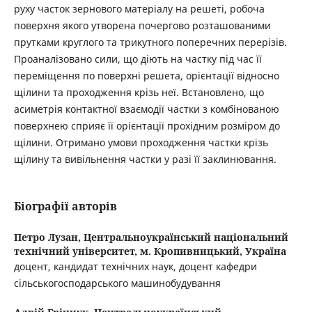
руху часток зернового матеріалу на решеті, робоча
поверхня якого утворена почергово розташованими
прутками круглого та трикутного поперечних перерізів.
Проаналізовано сили, що діють на частку під час її
переміщення по поверхні решета, орієнтації відносно
щілини та проходження крізь неї. Встановлено, що
асиметрія контактної взаємодії частки з комбінованою
поверхнею сприяє її орієнтації прохідним розміром до
щілини. Отримано умови проходження частки крізь
щілину та вивільнення частки у разі її заклинювання.
Біографії авторів
Петро Лузан,
Центральноукраїнський національний
технічний університет, м. Кропивницький, Україна
доцент, кандидат технічних наук, доцент кафедри
сільськогосподарського машинобудування