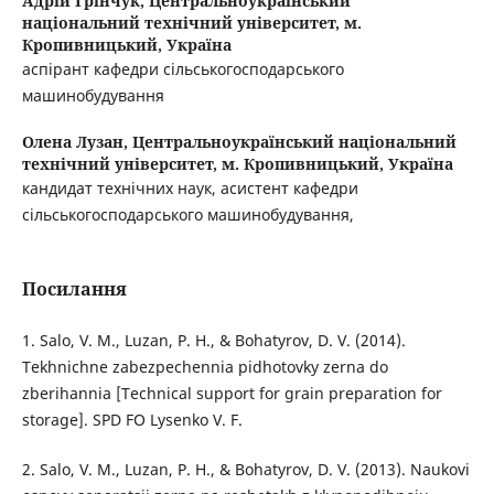
Адрій Грінчук,
Центральноукраїнський
національний технічний університет, м.
Кропивницький, Україна
аспірант кафедри сільськогосподарського
машинобудування
Олена Лузан,
Центральноукраїнський національний
технічний університет, м. Кропивницький, Україна
кандидат технічних наук, асистент кафедри
сільськогосподарського машинобудування,
Посилання
1. Salo, V. M., Luzan, P. H., & Bohatyrov, D. V. (2014).
Tekhnichne zabezpechennia pidhotovky zerna do
zberihannia [Technical support for grain preparation for
storage]. SPD FO Lysenko V. F.
2. Salo, V. M., Luzan, P. H., & Bohatyrov, D. V. (2013). Naukovi