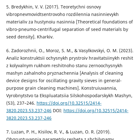
5. Bredykhin, V. V. (2017). Teoretychni osnovy
vibropnevmovidtsentrovoho rozdilennia nasinnievykh
materialiv za hustynoiu nasinnia [Theoretical foundations of
vibro-pneumo-centrifugal separation of seed materials by
seed density]. Kharkiv.
6. Zadorozhnii, O., Moroz, S. M., & Vasylkovskyi, O. M. (2023).
Analiz konstruktsii ochysnykh prystroiv hravitatsiinykh reshit
z kolyvalnym rukhom reshitnoho stanu zernoochysnykh
mashyn zahalnoho pryznachennia [Analysis of cleaning
device designs for oscillating gravity sieves in general-
purpose grain cleaning machines]. Konstruiuvannia,
Vyrobnytstvo ta Ekspluatatsiia Silskohospodarskykh Mashyn,
(53), 237–246.
https://doi.org/10.32515/2414-
3820.2023.53.237-246
DOI:
https://doi.org/10.32515/2414-
3820.2023.53.237-246
7. Luzan, P. H., Kisilov, R. V., & Luzan, O. R. (2019).
Obgruntuvannia parametriv resheta z shchilynamy