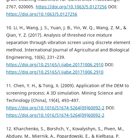
2767, 020005.
https://doi.org/10.1063/5.0127256
DOI:
https://doi.org/10.1063/5.0127256
10. Li, H., Wang, J. S., Yuan, J. B., Yin, W. Q., Wang, Z. M., &
Qian, Y. Z. (2017). Analysis of threshed rice mixture
separation through vibration screen using discrete element
method. International Journal of Agricultural and Biological
Engineering, 10(6), 231–239.
https://doi.org/10.25165/j.ijabe.20171006.2910
DOI:
https://doi.org/10.25165/j.ijabe.20171006.2910
11. Chen, Y. H., & Tong, X. (2009). Application of the DEM to
screening process: A 3D simulation. Mining Science and
Technology (China), 19(4), 493–497.
https://doi.org/10.1016/S1674-5264(09)60092-2
DOI:
https://doi.org/10.1016/S1674-5264(09)60092-2
12. Kharchenko, S., Borshch, Y., Kovalyshyn, S., Piven, M.,
Abduev, M., Miernik, A., Popardowski, E., & Kiełbasa, P.