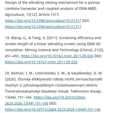
Design of the vibrating sieving mechanism for a quinoa
combine harvester and coupled analysis of DEM-MBD.
Agriculture, 15(12), Article 1317.
https://doi.org/10.3390/agriculture15121317
DOI:
https://doi.org/10.3390/agriculture15121317
19. Wang, G., & Tong, X. (2011). Screening efficiency and
screen length of a linear vibrating screen using DEM 3D
simulation. Mining Science and Technology (China), 21(3),
451–455.
https://doi.org/10.1016/j.mstc.2011.05.026
DOI:
https://doi.org/10.1016/j.mstc.2011.05.026
20. Bazhan, I. M., Leshchenko, S. M., & Vasylkovskyi, O. M.
(2026). Otsinka efektyvnosti roboty reshit zernoochysnykh
mashyn iz zyhzahopodibnym roztashuvanniam otvoriv.
Tsentralnoukrainskyi Naukovyi Visnyk. Tekhnichni Nauky,
13(44), 151–166.
https://doi.org/10.32515/2664-
262X.2026.13(44).151-166
DOI:
https://doi.org/10.32515/2664-262X.2026.13(44).151-166