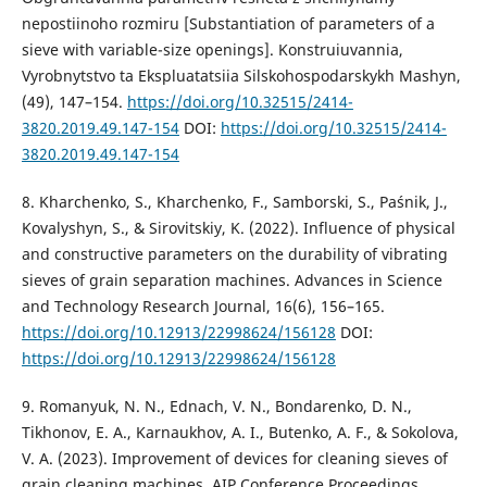
nepostiinoho rozmiru [Substantiation of parameters of a
sieve with variable-size openings]. Konstruiuvannia,
Vyrobnytstvo ta Ekspluatatsiia Silskohospodarskykh Mashyn,
(49), 147–154.
https://doi.org/10.32515/2414-
3820.2019.49.147-154
DOI:
https://doi.org/10.32515/2414-
3820.2019.49.147-154
8. Kharchenko, S., Kharchenko, F., Samborski, S., Paśnik, J.,
Kovalyshyn, S., & Sirovitskiy, K. (2022). Influence of physical
and constructive parameters on the durability of vibrating
sieves of grain separation machines. Advances in Science
and Technology Research Journal, 16(6), 156–165.
https://doi.org/10.12913/22998624/156128
DOI:
https://doi.org/10.12913/22998624/156128
9. Romanyuk, N. N., Ednach, V. N., Bondarenko, D. N.,
Tikhonov, E. A., Karnaukhov, A. I., Butenko, A. F., & Sokolova,
V. A. (2023). Improvement of devices for cleaning sieves of
grain cleaning machines. AIP Conference Proceedings,