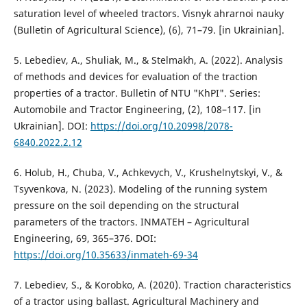
saturation level of wheeled tractors. Visnyk ahrarnoi nauky
(Bulletin of Agricultural Science), (6), 71–79. [in Ukrainian].
5. Lebediev, A., Shuliak, M., & Stelmakh, A. (2022). Analysis
of methods and devices for evaluation of the traction
properties of a tractor. Bulletin of NTU "KhPI". Series:
Automobile and Tractor Engineering, (2), 108–117. [in
Ukrainian]. DOI:
https://doi.org/10.20998/2078-
6840.2022.2.12
6. Holub, H., Chuba, V., Achkevych, V., Krushelnytskyi, V., &
Tsyvenkova, N. (2023). Modeling of the running system
pressure on the soil depending on the structural
parameters of the tractors. INMATEH – Agricultural
Engineering, 69, 365–376. DOI:
https://doi.org/10.35633/inmateh-69-34
7. Lebediev, S., & Korobko, A. (2020). Traction characteristics
of a tractor using ballast. Agricultural Machinery and