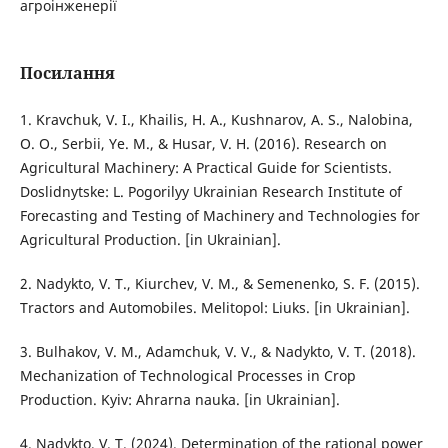
агроінженерії
Посилання
1. Kravchuk, V. I., Khailis, H. A., Kushnarov, A. S., Nalobina,
O. O., Serbii, Ye. M., & Husar, V. H. (2016). Research on
Agricultural Machinery: A Practical Guide for Scientists.
Doslidnytske: L. Pogorilyy Ukrainian Research Institute of
Forecasting and Testing of Machinery and Technologies for
Agricultural Production. [in Ukrainian].
2. Nadykto, V. T., Kiurchev, V. M., & Semenenko, S. F. (2015).
Tractors and Automobiles. Melitopol: Liuks. [in Ukrainian].
3. Bulhakov, V. M., Adamchuk, V. V., & Nadykto, V. T. (2018).
Mechanization of Technological Processes in Crop
Production. Kyiv: Ahrarna nauka. [in Ukrainian].
4. Nadykto, V. T. (2024). Determination of the rational power