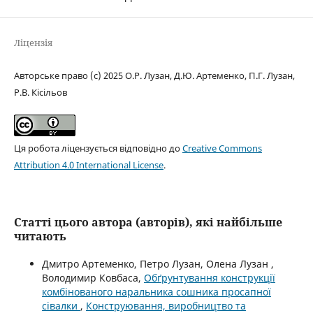
Ліцензія
Авторське право (c) 2025 О.Р. Лузан, Д.Ю. Артеменко, П.Г. Лузан,
Р.В. Кісільов
Ця робота ліцензується відповідно до
Creative Commons
Attribution 4.0 International License
.
Статті цього автора (авторів), які найбільше
читають
Дмитро Артеменко, Петро Лузан, Олена Лузан ,
Володимир Ковбаса,
Обґрунтування конструкції
комбінованого наральника сошника просапної
сівалки
,
Конструювання, виробництво та