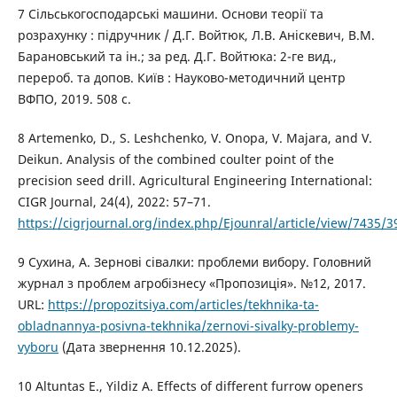
7 Сільськогосподарські машини. Основи теорії та
розрахунку : підручник / Д.Г. Войтюк, Л.В. Аніскевич, В.М.
Барановський та ін.; за ред. Д.Г. Войтюка: 2-ге вид.,
перероб. та допов. Київ : Науково-методичний центр
ВФПО, 2019. 508 с.
8 Artemenko, D., S. Leshchenko, V. Onopa, V. Majara, and V.
Deikun. Analysis of the combined coulter point of the
precision seed drill. Agricultural Engineering International:
CIGR Journal, 24(4), 2022: 57–71.
https://cigrjournal.org/index.php/Ejounral/article/view/7435/3
9 Сухина, А. Зернові сівалки: проблеми вибору. Головний
журнал з проблем агробізнесу «Пропозиція». №12, 2017.
URL:
https://propozitsiya.com/articles/tekhnika-ta-
obladnannya-posivna-tekhnika/zernovi-sivalky-problemy-
vyboru
(Дата звернення 10.12.2025).
10 Altuntas E., Yildiz A. Effects of different furrow openers