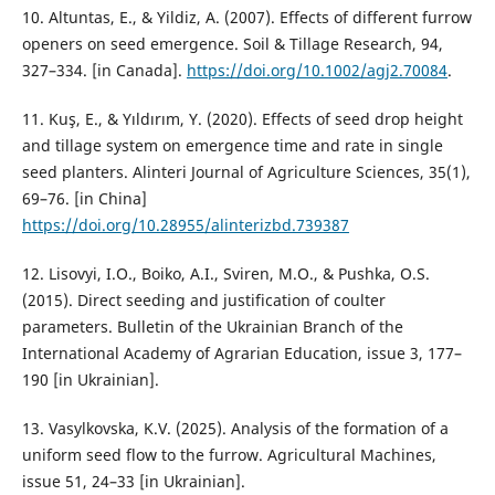
10. Altuntas, E., & Yildiz, A. (2007). Effects of different furrow
openers on seed emergence. Soil & Tillage Research, 94,
327–334. [in Canada].
https://doi.org/10.1002/agj2.70084
.
11. Kuş, E., & Yıldırım, Y. (2020). Effects of seed drop height
and tillage system on emergence time and rate in single
seed planters. Alinteri Journal of Agriculture Sciences, 35(1),
69–76. [in Сhina]
https://doi.org/10.28955/alinterizbd.739387
12. Lisovyi, I.O., Boiko, A.I., Sviren, M.O., & Pushka, O.S.
(2015). Direct seeding and justification of coulter
parameters. Bulletin of the Ukrainian Branch of the
International Academy of Agrarian Education, issue 3, 177–
190 [in Ukrainian].
13. Vasylkovska, K.V. (2025). Analysis of the formation of a
uniform seed flow to the furrow. Agricultural Machines,
issue 51, 24–33 [in Ukrainian].