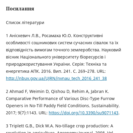
Посилання
Список літератури
1 Аніскевич Л.В., Росамаха Ю.О. Конструктивні
особливості сошникових систем сучасних сівалок та їх
відповідність вимогам точного землеробства. Науковий
вісник Національного університету біоресурсів і
природокористування України. Серія: Техніка та
енергетика АПК. 2016. Вип. 241. С. 269–278. URL:
http://nbuv.gov.ua/UJRN/nvnau_tech_2016_241_38
2 Ahmad F, Weimin D, Qishou D, Rehim A, Jabran K.
Comparative Performance of Various Disc-Type Furrow
Openers in No-Till Paddy Field Conditions. Sustainability.
2017; 9(7):1143. URL:
https://doi.org/10.3390/su9071143
.
3 Triplett G.B., Dick W.A. No-tillage crop production: A
revolution in agriculture. Agronomy Journal. 2008. Vol.