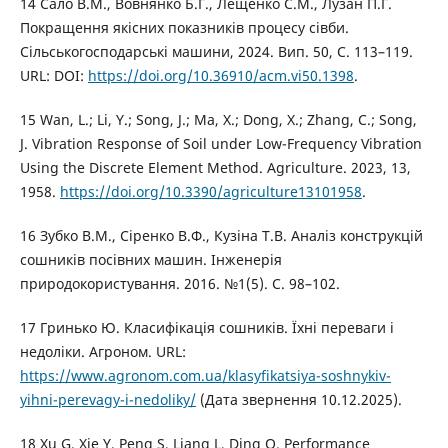
14 Сало В.М., Вовнянко Б.Г., Лещенко С.М., Лузан П.Г.
Покращення якісних показників процесу сівби.
Сільськогосподарські машини, 2024. Вип. 50, С. 113–119.
URL: DOI:
https://doi.org/10.36910/acm.vi50.1398
.
15 Wan, L.; Li, Y.; Song, J.; Ma, X.; Dong, X.; Zhang, C.; Song,
J. Vibration Response of Soil under Low-Frequency Vibration
Using the Discrete Element Method. Agriculture. 2023, 13,
1958.
https://doi.org/10.3390/agriculture13101958
.
16 Зубко В.М., Сіренко В.Ф., Кузіна Т.В. Аналіз конструкцій
сошників посівних машин. Інженерія
природокористування. 2016. №1(5). С. 98–102.
17 Гринько Ю. Класифікація сошників. Їхні переваги і
недоліки. Агроном. URL:
https://www.agronom.com.ua/klasyfikatsiya-soshnykiv-
yihni-perevagy-i-nedoliky/
(Дата звернення 10.12.2025).
18 Xu G, Xie Y, Peng S, Liang L, Ding Q. Performance