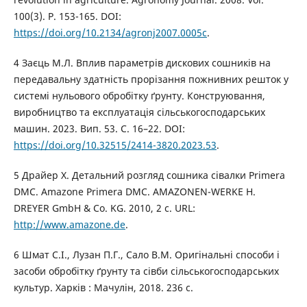
100(3). P. 153-165. DOI:
https://doi.org/10.2134/agronj2007.0005c
.
4 Заєць М.Л. Вплив параметрів дискових сошників на
передавальну здатність прорізання пожнивних решток у
системі нульового обробітку ґрунту. Конструювання,
виробництво та експлуатація сільськогосподарських
машин. 2023. Вип. 53. С. 16–22. DOI:
https://doi.org/10.32515/2414-3820.2023.53
.
5 Драйер Х. Детальний розгляд сошника сівалки Primera
DMC. Amazone Primera DMC. AMAZONEN-WERKE H.
DREYER GmbH & Co. KG. 2010, 2 с. URL:
http://www.amazone.de
.
6 Шмат С.І., Лузан П.Г., Сало В.М. Оригінальні способи і
засоби обробітку ґрунту та сівби сільськогосподарських
культур. Харків : Мачулін, 2018. 236 с.