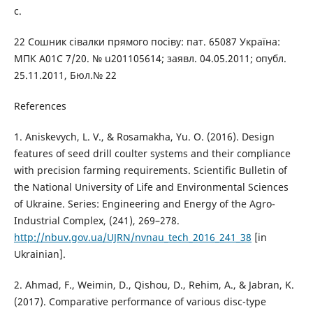
с.
22 Сошник сівалки прямого посіву: пат. 65087 Україна:
МПК A01C 7/20. № u201105614; заявл. 04.05.2011; опубл.
25.11.2011, Бюл.№ 22
References
1. Aniskevych, L. V., & Rosamakha, Yu. O. (2016). Design
features of seed drill coulter systems and their compliance
with precision farming requirements. Scientific Bulletin of
the National University of Life and Environmental Sciences
of Ukraine. Series: Engineering and Energy of the Agro-
Industrial Complex, (241), 269–278.
http://nbuv.gov.ua/UJRN/nvnau_tech_2016_241_38
[in
Ukrainian].
2. Ahmad, F., Weimin, D., Qishou, D., Rehim, A., & Jabran, K.
(2017). Comparative performance of various disc-type