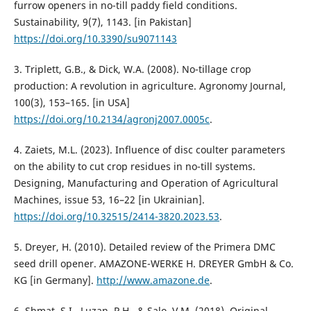
furrow openers in no-till paddy field conditions.
Sustainability, 9(7), 1143. [in Pakistan]
https://doi.org/10.3390/su9071143
3. Triplett, G.B., & Dick, W.A. (2008). No-tillage crop
production: A revolution in agriculture. Agronomy Journal,
100(3), 153–165. [in USA]
https://doi.org/10.2134/agronj2007.0005c
.
4. Zaiets, M.L. (2023). Influence of disc coulter parameters
on the ability to cut crop residues in no-till systems.
Designing, Manufacturing and Operation of Agricultural
Machines, issue 53, 16–22 [in Ukrainian].
https://doi.org/10.32515/2414-3820.2023.53
.
5. Dreyer, H. (2010). Detailed review of the Primera DMC
seed drill opener. AMAZONE-WERKE H. DREYER GmbH & Co.
KG [in Germany].
http://www.amazone.de
.
6. Shmat, S.I., Luzan, P.H., & Salo, V.M. (2018). Original