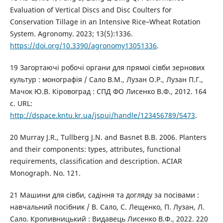
Evaluation of Vertical Discs and Disc Coulters for
Conservation Tillage in an Intensive Rice–Wheat Rotation
System. Agronomy. 2023; 13(5):1336.
https://doi.org/10.3390/agronomy13051336
.
19 Загортаючі робочі органи для прямої сівби зернових
культур : монографія / Сало В.М., Лузан О.Р., Лузан П.Г.,
Мачок Ю.В. Кіровоград : СПД ФО Лисенко В.Ф., 2012. 164
с. URL:
http://dspace.kntu.kr.ua/jspui/handle/123456789/5473
.
20 Murray J.R., Tullberg J.N. and Basnet B.B. 2006. Planters
and their components: types, attributes, functional
requirements, classification and description. ACIAR
Monograph. No. 121.
21 Машини для сівби, садіння та догляду за посівами :
навчальний посібник / В. Сало, С. Лещенко, П. Лузан, Л.
Сало. Кропивницький : Видавець Лисенко В.Ф., 2022. 220