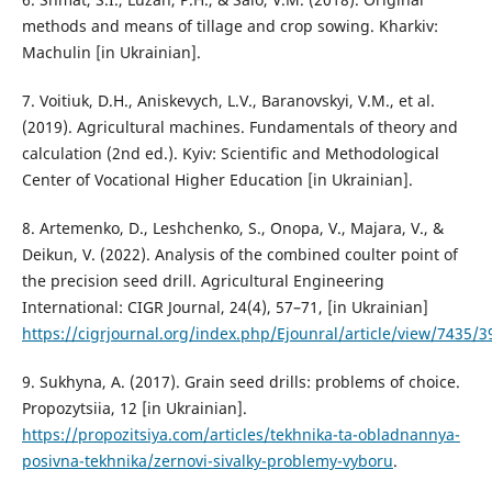
methods and means of tillage and crop sowing. Kharkiv:
Machulin [in Ukrainian].
7. Voitiuk, D.H., Aniskevych, L.V., Baranovskyi, V.M., et al.
(2019). Agricultural machines. Fundamentals of theory and
calculation (2nd ed.). Kyiv: Scientific and Methodological
Center of Vocational Higher Education [in Ukrainian].
8. Artemenko, D., Leshchenko, S., Onopa, V., Majara, V., &
Deikun, V. (2022). Analysis of the combined coulter point of
the precision seed drill. Agricultural Engineering
International: CIGR Journal, 24(4), 57–71, [in Ukrainian]
https://cigrjournal.org/index.php/Ejounral/article/view/7435/3
9. Sukhyna, A. (2017). Grain seed drills: problems of choice.
Propozytsiia, 12 [in Ukrainian].
https://propozitsiya.com/articles/tekhnika-ta-obladnannya-
posivna-tekhnika/zernovi-sivalky-problemy-vyboru
.