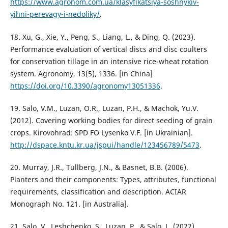
https://www.agronom.com.ua/klasyfikatsiya-soshnykiv-
yihni-perevagy-i-nedoliky/
.
18. Xu, G., Xie, Y., Peng, S., Liang, L., & Ding, Q. (2023).
Performance evaluation of vertical discs and disc coulters
for conservation tillage in an intensive rice-wheat rotation
system. Agronomy, 13(5), 1336. [in Сhina]
https://doi.org/10.3390/agronomy13051336
.
19. Salo, V.M., Luzan, O.R., Luzan, P.H., & Machok, Yu.V.
(2012). Covering working bodies for direct seeding of grain
crops. Kirovohrad: SPD FO Lysenko V.F. [in Ukrainian].
http://dspace.kntu.kr.ua/jspui/handle/123456789/5473
.
20. Murray, J.R., Tullberg, J.N., & Basnet, B.B. (2006).
Planters and their components: Types, attributes, functional
requirements, classification and description. ACIAR
Monograph No. 121. [in Australia].
21. Salo, V., Leshchenko, S., Luzan, P., & Salo, L. (2022).