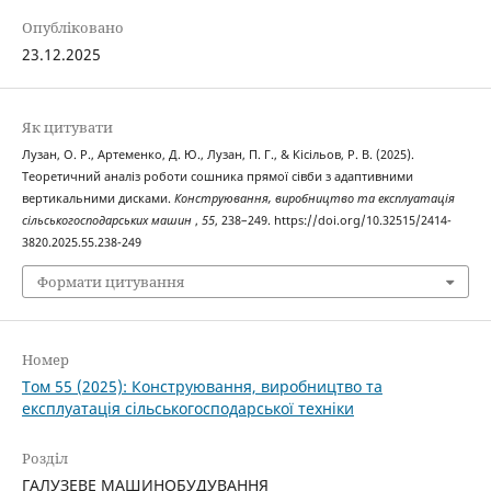
Опубліковано
23.12.2025
Як цитувати
Лузан, О. Р., Артеменко, Д. Ю., Лузан, П. Г., & Кісільов, Р. В. (2025).
Теоретичний аналіз роботи сошника прямої сівби з адаптивними
вертикальними дисками.
Конструювання, виробництво та експлуатація
сільськогосподарських машин
,
55
, 238–249. https://doi.org/10.32515/2414-
3820.2025.55.238-249
Формати цитування
Номер
Том 55 (2025): Конструювання, виробництво та
експлуатація сільськогосподарської техніки
Розділ
ГАЛУЗЕВЕ МАШИНОБУДУВАННЯ