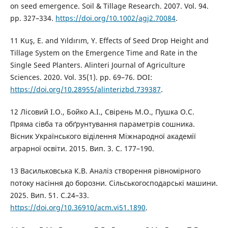
on seed emergence. Soil & Tillage Research. 2007. Vol. 94.
pp. 327–334.
https://doi.org/10.1002/agj2.70084
.
11 Kuş, E. and Yıldırım, Y. Effects of Seed Drop Height and
Tillage System on the Emergence Time and Rate in the
Single Seed Planters. Alinteri Journal of Agriculture
Sciences. 2020. Vol. 35(1). рр. 69–76. DOI:
https://doi.org/10.28955/alinterizbd.739387
.
12 Лісовий І.О., Бойко А.І., Свірень М.О., Пушка О.С.
Пряма сівба та обґрунтування параметрів сошника.
Вісник Українського віділення Міжнародної академії
аграрної освіти. 2015. Вип. 3. С. 177–190.
13 Васильковська К.В. Аналіз створення рівномірного
потоку насіння до борозни. Сільськогосподарські машини.
2025. Вип. 51. С.24–33.
https://doi.org/10.36910/acm.vi51.1890
.