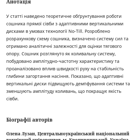
Анотація
У статті наведено теоретичне обґрунтування роботи
сошника прямої сівби з адаптивними вертикальними
дисками в умовах технології No-Till. Розроблено
розрахункову схему сошника, визначено систему сил та
отримано аналітичні залежності для оцінки тягового
опору. Сошник розглянуто як коливальну систему,
побудовано амплітудно-частотну характеристику та
проаналізовано вплив швидкості руху на стабільність
глибини загортання насіння. Показано, що адаптивні
вертикальні диски підвищують демпфування системи та
зменшують амплітуду коливань, що покращує якість
сівби.
Біографії авторів
Олена Лузан,
Центральноукраїнський національний
технічний університет, м. Кропивницький, Україна