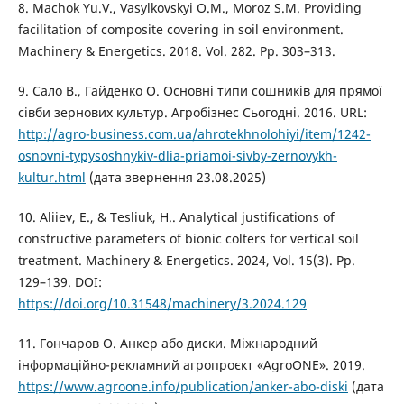
8. Machok Yu.V., Vasylkovskyi O.M., Moroz S.M. Providing
facilitation of composite covering in soil environment.
Machinery & Energetics. 2018. Vol. 282. Pp. 303–313.
9. Сало В., Гайденко О. Основні типи сошників для прямої
сівби зернових культур. Агробізнес Сьогодні. 2016. URL:
http://agro-business.com.ua/ahrotekhnolohiyi/item/1242-
osnovni-typysoshnykiv-dlia-priamoi-sivby-zernovykh-
kultur.html
(дата звернення 23.08.2025)
10. Aliiev, E., & Tesliuk, H.. Analytical justifications of
constructive parameters of bionic colters for vertical soil
treatment. Machinery & Energetics. 2024, Vol. 15(3). Pp.
129–139. DOI:
https://doi.org/10.31548/machinery/3.2024.129
11. Гончаров О. Анкер або диски. Міжнародний
інформаційно-рекламний агропроєкт «AgroONE». 2019.
https://www.agroone.info/publication/anker-abo-diski
(дата