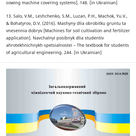
sowing machine covering systems]. 148. [in Ukrainian]
13. Salo, V.M., Leshchenko, S.M., Luzan, P.H., Machok, Yu.V.,
& Bohatyrov, D.V. (2016). Mashyny dlia obrobitku gruntu ta
vnesennia dobryv [Machines for soil cultivation and fertilizer
application]. Navchalnyi posibnyk dlia studentiv
ahrotekhnichnykh spetsialnostei – The textbook for students
of agricultural engineering. 244. [in Ukrainian]