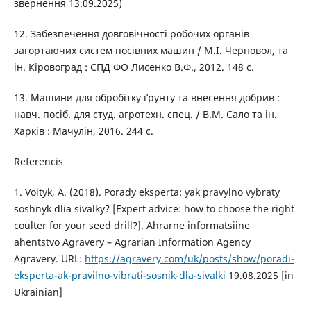
звернення 13.09.2025)
12. Забезпечення довговічності робочих органів
загортаючих систем посівних машин / М.І. Черновол, та
ін. Кіровоград : СПД ФО Лисенко В.Ф., 2012. 148 с.
13. Машини для обробітку ґрунту та внесення добрив :
навч. посіб. для студ. агротехн. спец. / В.М. Сало та ін.
Харків : Мачулін, 2016. 244 с.
Referencis
1. Voityk, A. (2018). Porady eksperta: yak pravylno vybraty
soshnyk dlia sivalky? [Expert advice: how to choose the right
coulter for your seed drill?]. Ahrarne informatsiine
ahentstvo Agravery – Agrarian Information Agency
Agravery. URL:
https://agravery.com/uk/posts/show/poradi-
eksperta-ak-pravilno-vibrati-sosnik-dla-sivalki
19.08.2025 [in
Ukrainian]