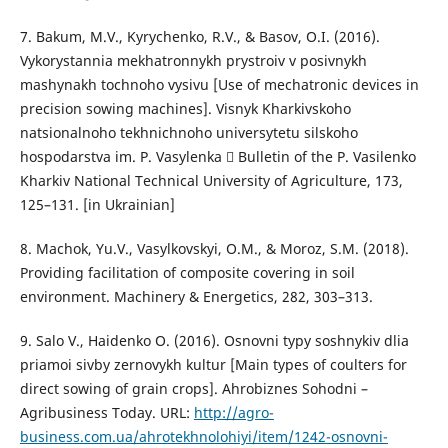
7. Bakum, M.V., Kyrychenko, R.V., & Basov, O.I. (2016).
Vykorystannia mekhatronnykh prystroiv v posivnykh
mashynakh tochnoho vysivu [Use of mechatronic devices in
precision sowing machines]. Visnyk Kharkivskoho
natsionalnoho tekhnichnoho universytetu silskoho
hospodarstva im. P. Vasylenka  Bulletin of the P. Vasilenko
Kharkiv National Technical University of Agriculture, 173,
125–131. [in Ukrainian]
8. Machok, Yu.V., Vasylkovskyi, O.M., & Moroz, S.M. (2018).
Providing facilitation of composite covering in soil
environment. Machinery & Energetics, 282, 303–313.
9. Salo V., Haidenko O. (2016). Osnovni typy soshnykiv dlia
priamoi sivby zernovykh kultur [Main types of coulters for
direct sowing of grain crops]. Ahrobiznes Sohodni –
Agribusiness Today. URL:
http://agro-
business.com.ua/ahrotekhnolohiyi/item/1242-osnovni-