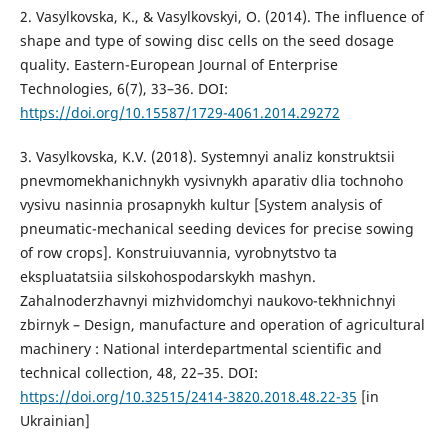
2. Vasylkovska, K., & Vasylkovskyi, O. (2014). The influence of
shape and type of sowing disc cells on the seed dosage
quality. Eastern-European Journal of Enterprise
Technologies, 6(7), 33–36. DOI:
https://doi.org/10.15587/1729-4061.2014.29272
3. Vasylkovska, K.V. (2018). Systemnyi analiz konstruktsii
pnevmomekhanichnykh vysivnykh aparativ dlia tochnoho
vysivu nasinnia prosapnykh kultur [System analysis of
pneumatic-mechanical seeding devices for precise sowing
of row crops]. Konstruiuvannia, vyrobnytstvo ta
ekspluatatsiia silskohospodarskykh mashyn.
Zahalnoderzhavnyi mizhvidomchyi naukovo-tekhnichnyi
zbirnyk – Design, manufacture and operation of agricultural
machinery : National interdepartmental scientific and
technical collection, 48, 22–35. DOI:
https://doi.org/10.32515/2414-3820.2018.48.22-35
[in
Ukrainian]