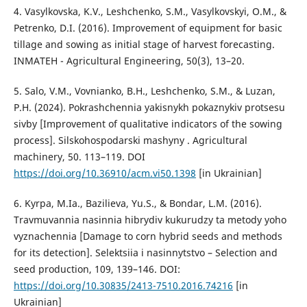
4. Vasylkovska, K.V., Leshchenko, S.M., Vasylkovskyi, O.M., &
Petrenko, D.I. (2016). Improvement of equipment for basic
tillage and sowing as initial stage of harvest forecasting.
INMATEH - Agricultural Engineering, 50(3), 13–20.
5. Salo, V.M., Vovnianko, B.H., Leshchenko, S.M., & Luzan,
P.H. (2024). Pokrashchennia yakisnykh pokaznykiv protsesu
sivby [Improvement of qualitative indicators of the sowing
process]. Silskohospodarski mashyny . Agricultural
machinery, 50. 113–119. DOI
https://doi.org/10.36910/acm.vi50.1398
[in Ukrainian]
6. Kyrpa, M.Ia., Bazilieva, Yu.S., & Bondar, L.M. (2016).
Travmuvannia nasinnia hibrydiv kukurudzy ta metody yoho
vyznachennia [Damage to corn hybrid seeds and methods
for its detection]. Selektsiia i nasinnytstvo – Selection and
seed production, 109, 139–146. DOI:
https://doi.org/10.30835/2413-7510.2016.74216
[in
Ukrainian]