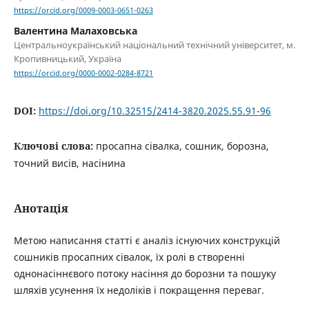
https://orcid.org/0009-0003-0651-0263
Валентина Малаховська
Центральноукраїнський національний технічний університет, м.
Кропивницький, Україна
https://orcid.org/0000-0002-0284-8721
DOI:
https://doi.org/10.32515/2414-3820.2025.55.91-96
Ключові слова:
просапна сівалка, сошник, борозна,
точний висів, насінина
Анотація
Метою написання статті є аналіз існуючих конструкцій
сошників просапних сівалок, їх ролі в створенні
однонасіннєвого потоку насіння до борозни та пошуку
шляхів усунення їх недоліків і покращення переваг.