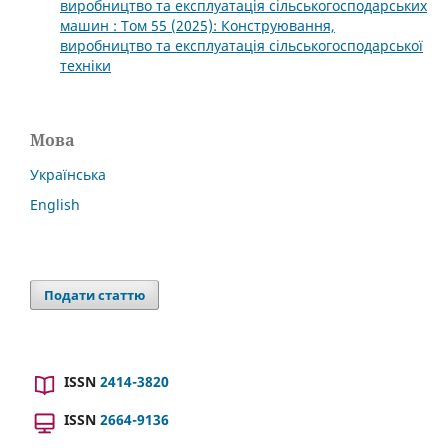
виробництво та експлуатація сільськогосподарських
машин : Том 55 (2025): Конструювання,
виробництво та експлуатація сільськогосподарської
техніки
Мова
Українська
English
Подати статтю
ISSN
2414-3820
ISSN
2664-9136