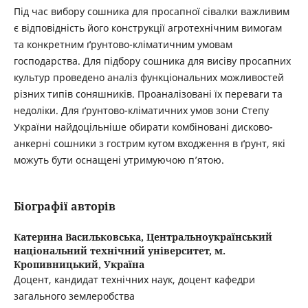
Під час вибору сошника для просапної сівалки важливим
є відповідність його конструкції агротехнічним вимогам
та конкретним ґрунтово-кліматичним умовам
господарства. Для підбору сошника для висіву просапних
культур проведено аналіз функціональних можливостей
різних типів соняшників. Проаналізовані їх переваги та
недоліки. Для ґрунтово-кліматичних умов зони Степу
України найдоцільніше обирати комбіновані дисково-
анкерні сошники з гострим кутом входження в ґрунт, які
можуть бути оснащені утримуючою п’ятою.
Біографії авторів
Катерина Васильковська,
Центральноукраїнський
національний технічний університет, м.
Кропивницький, Україна
Доцент, кандидат технічних наук, доцент кафедри
загального землеробства