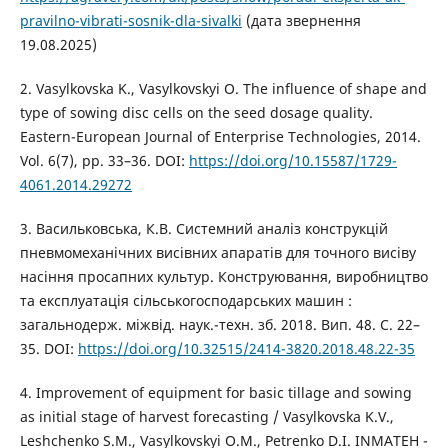
pravilno-vibrati-sosnik-dla-sivalki
(дата звернення
19.08.2025)
2. Vasylkovska K., Vasylkovskyi O. The influence of shape and
type of sowing disc cells on the seed dosage quality.
Eastern-European Journal of Enterprise Technologies, 2014.
Vol. 6(7), pp. 33–36. DOI:
https://doi.org/10.15587/1729-
4061.2014.29272
3. Васильковська, К.В. Системний аналіз конструкцій
пневмомеханічних висівних апаратів для точного висіву
насіння просапних культур. Конструювання, виробництво
та експлуатація сільськогосподарських машин :
загальнодерж. міжвід. наук.-техн. зб. 2018. Вип. 48. С. 22–
35. DOI:
https://doi.org/10.32515/2414-3820.2018.48.22-35
4. Improvement of equipment for basic tillage and sowing
as initial stage of harvest forecasting / Vasylkovska K.V.,
Leshchenko S.M., Vasylkovskyi O.M., Petrenko D.I. INMATEH -