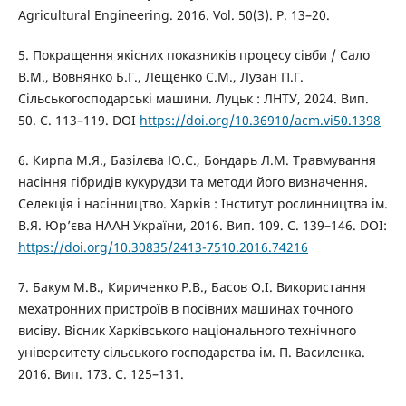
Agricultural Engineering. 2016. Vol. 50(3). P. 13–20.
5. Покращення якісних показників процесу сівби / Сало
В.М., Вовнянко Б.Г., Лещенко С.М., Лузан П.Г.
Сільськогосподарські машини. Луцьк : ЛНТУ, 2024. Вип.
50. С. 113–119. DOI
https://doi.org/10.36910/acm.vi50.1398
6. Кирпа М.Я., Базілєва Ю.С., Бондарь Л.М. Травмування
насіння гібридів кукурудзи та методи його визначення.
Селекція і насінництво. Харків : Інститут рослинництва ім.
В.Я. Юр’єва НААН України, 2016. Вип. 109. С. 139–146. DOI:
https://doi.org/10.30835/2413-7510.2016.74216
7. Бакум М.В., Кириченко Р.В., Басов О.І. Використання
мехатронних пристроїв в посівних машинах точного
висіву. Вісник Харківського національного технічного
університету сільського господарства ім. П. Василенка.
2016. Вип. 173. С. 125–131.