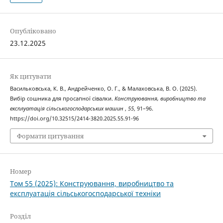
Опубліковано
23.12.2025
Як цитувати
Васильковська, К. В., Андрейченко, О. Г., & Малаховська, В. О. (2025).
Вибір сошника для просапної сівалки.
Конструювання, виробництво та
експлуатація сільськогосподарських машин
,
55
, 91–96.
https://doi.org/10.32515/2414-3820.2025.55.91-96
Формати цитування
Номер
Том 55 (2025): Конструювання, виробництво та
експлуатація сільськогосподарської техніки
Розділ