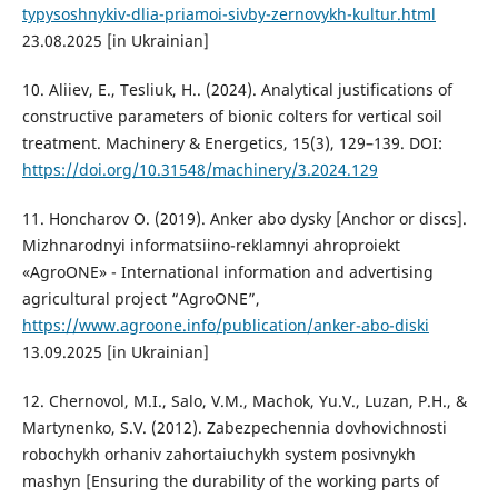
typysoshnykiv-dlia-priamoi-sivby-zernovykh-kultur.html
23.08.2025 [in Ukrainian]
10. Aliiev, E., Tesliuk, H.. (2024). Analytical justifications of
constructive parameters of bionic colters for vertical soil
treatment. Machinery & Energetics, 15(3), 129–139. DOI:
https://doi.org/10.31548/machinery/3.2024.129
11. Honcharov O. (2019). Anker abo dysky [Anchor or discs].
Mizhnarodnyi informatsiino-reklamnyi ahroproiekt
«AgroONE» - International information and advertising
agricultural project “AgroONE”,
https://www.agroone.info/publication/anker-abo-diski
13.09.2025 [in Ukrainian]
12. Chernovol, M.I., Salo, V.M., Machok, Yu.V., Luzan, P.H., &
Martynenko, S.V. (2012). Zabezpechennia dovhovichnosti
robochykh orhaniv zahortaiuchykh system posivnykh
mashyn [Ensuring the durability of the working parts of