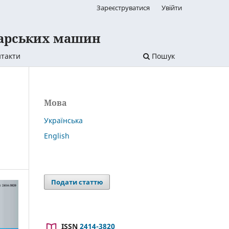
Зареєструватися
Увійти
дарських машин
такти
Пошук
Мова
Українська
English
Подати статтю
ISSN
2414-3820