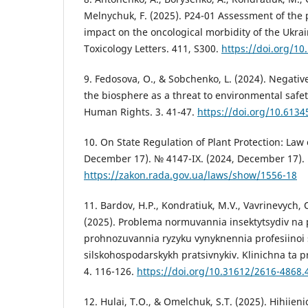
Melnychuk, F. (2025). P24-01 Assessment of the p
impact on the oncological morbidity of the Ukra
Toxicology Letters. 411, S300.
https://doi.org/10
9. Fedosova, O., & Sobchenko, L. (2024). Negative
the biosphere as a threat to environmental safet
Human Rights. 3. 41-47.
https://doi.org/10.6134
10. On State Regulation of Plant Protection: Law 
December 17). № 4147-IX. (2024, December 17).
https://zakon.rada.gov.ua/laws/show/1556-18
11. Bardov, H.P., Kondratiuk, M.V., Vavrinevych, 
(2025). Problema normuvannia insektytsydiv na p
prohnozuvannia ryzyku vynyknennia profesiinoi s
silskohospodarskykh pratsivnykiv. Klinichna ta 
4. 116-126.
https://doi.org/10.31612/2616-4868.
12. Hulai, T.O., & Omelchuk, S.Т. (2025). Hihiien