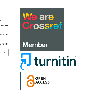
ка
стання
атація
5.22-30