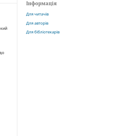
Інформація
Для читачів
Для авторів
ький
Для бібліотекарів
 до