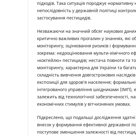
підходів. Така ситуація породжує нормативну 
непослідовність у державній політиці контролю
застосування пестицидів.
Незважаючи на значний обсяг наукових даних
критично важливих прогалин у знаннях, які 
моніторингу, оцінювання ризиків і формуванн
зокрема: недооцінювання мульти-хімічного ефе
«коктейлю» пестицидів; нестача повноти та т
моніторингу, характерна для України та багат
складність вивчення довгострокових наслідків
експозиції для здоров’я населення; формальн
інтегрованого управління шкідниками (ІМП), 
залежить від технологічної забезпеченості, н
економічних стимулів у вітчизняних умовах.
Підкреслено, що подальші дослідження здатні
внесок у формування ефективної державної по
поступове зменшення залежності від пестици