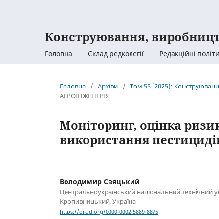
Конструювання, виробницт
Головна
Склад редколегії
Редакційні політ
Головна
/
Архіви
/
Том 55 (2025): Конструюванн
АГРОІНЖЕНЕРІЯ
Моніторинг, оцінка ризи
використання пестицидів
Володимир Свяцький
Центральноукраїнський національний технічний ун
Кропивницький, Україна
https://orcid.org/0000-0002-5889-8875