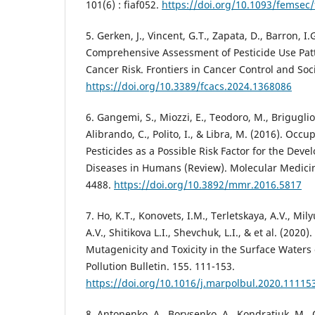
101(6) : fiaf052.
https://doi.org/10.1093/femsec/
5. Gerken, J., Vincent, G.T., Zapata, D., Barron, I.
Comprehensive Assessment of Pesticide Use Pat
Cancer Risk. Frontiers in Cancer Control and Soc
https://doi.org/10.3389/fcacs.2024.1368086
6. Gangemi, S., Miozzi, E., Teodoro, M., Briguglio,
Alibrando, C., Polito, I., & Libra, M. (2016). Occ
Pesticides as a Possible Risk Factor for the Dev
Diseases in Humans (Review). Molecular Medicin
4488.
https://doi.org/10.3892/mmr.2016.5817
7. Ho, K.T., Konovets, I.M., Terletskaya, A.V., Mi
A.V., Shitikova L.I., Shevchuk, L.I., & et al. (2020
Mutagenicity and Toxicity in the Surface Waters 
Pollution Bulletin. 155. 111-153.
https://doi.org/10.1016/j.marpolbul.2020.11115
8. Antonenko, A., Borysenko, A., Kondratiuk, M.,