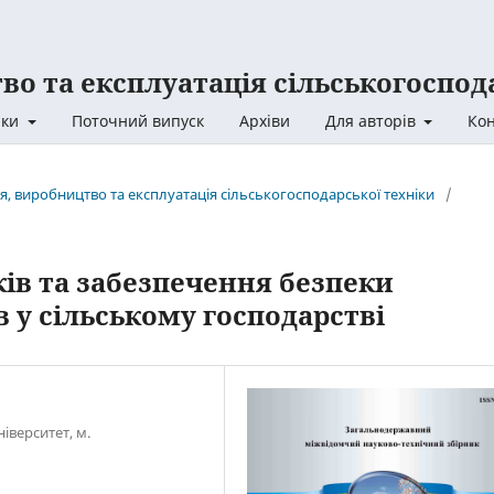
во та експлуатація сільськогоспо
ики
Поточний випуск
Архіви
Для авторів
Кон
я, виробництво та експлуатація сільськогосподарської техніки
/
ків та забезпечення безпеки
 у сільському господарстві
іверситет, м.