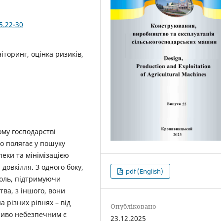
5.22-30
іторинг, оцінка ризиків,
ому господарстві
о полягає у пошуку
еки та мінімізацією
довкілля. З одного боку,
pdf (English)
роль, підтримуючи
тва, з іншого, вони
 різних рівнях – від
Опубліковано
ливо небезпечним є
23.12.2025