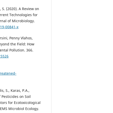
, S. (2020). A Review on
rrent Technologies for
nal of Microbiology.
019-00841-x
rsini, Penny Vlahos,
Beyond the Field: How
ntal Pollution. 366.
25526
reatened-
s, S., Karas, P.A.,
 Pesticides on Soil
ators for Ecotoxicological
EMS Microbiol Ecology.