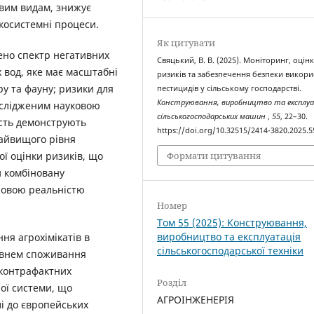
овим видам, знижує
екосистемні процеси.
Як цитувати
лено спектр негативних
Свяцький, В. В. (2025). Моніторинг, оцін
 вод, яке має масштабні
ризиків та забезпечення безпеки викори
ру та фауну; ризики для
пестицидів у сільському господарстві.
Конструювання, виробництво та експлу
ослідженим науковою
сільськогосподарських машин
,
55
, 22–30.
ість демонструють
https://doi.org/10.32515/2414-3820.2025.5
найвищого рівня
Формати цитування
ої оцінки ризиків, що
й комбіновану
иповою реальністю
Номер
Том 55 (2025): Конструювання,
виробництво та експлуатація
ня агрохімікатів в
сільськогосподарської техніки
рівнем споживання
 контрафактних
Розділ
ої системи, що
АГРОІНЖЕНЕРІЯ
лі до європейських