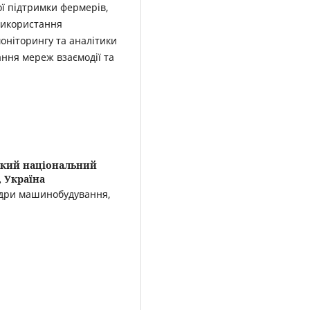
ї підтримки фермерів,
використання
моніторингу та аналітики
ння мереж взаємодії та
ький національний
 Україна
федри машинобудування,