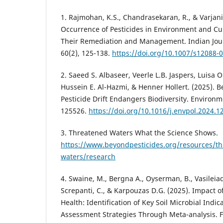
1. Rajmohan, K.S., Chandrasekaran, R., & Varjani
Occurrence of Pesticides in Environment and Cu
Their Remediation and Management. Indian Jour
60(2), 125-138.
https://doi.org/10.1007/s12088-
2. Saeed S. Albaseer, Veerle L.B. Jaspers, Luisa O
Hussein E. Al-Hazmi, & Henner Hollert. (2025). 
Pesticide Drift Endangers Biodiversity. Environme
125526.
https://doi.org/10.1016/j.envpol.2024.1
3. Threatened Waters What the Science Shows.
https://www.beyondpesticides.org/resources/th
waters/research
4. Swaine, M., Bergna A., Oyserman, B., Vasileiadi
Screpanti, C., & Karpouzas D.G. (2025). Impact of
Health: Identification of Key Soil Microbial Indic
Assessment Strategies Through Meta-analysis. F