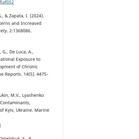
fiaf052
G., & Zapata, I. (2024).
terns and Increased
iety. 2:1368086.
 G., De Luca, A.,
upational Exposure to
elopment of Chronic
e Reports. 14(5). 4475-
lyukin, M.V., Lyashenko
). Contaminants,
of Kyiv, Ukraine. Marine
3
 Omelchuk, S., &