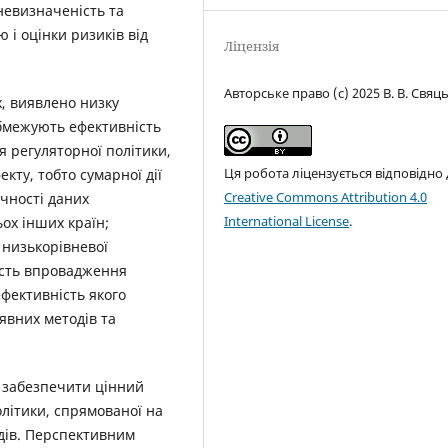
невизначеність та
 і оцінки ризиків від
Ліцензія
Авторське право (c) 2025 В. В. Свяц
, виявлено низку
обмежують ефективність
я регуляторної політики,
Ця робота ліцензується відповідно
кту, тобто сумарної дії
Creative Commons Attribution 4.0
очності даних
International License
.
ьох інших країн;
 низькорівневої
ість впровадження
ефективність якого
аявних методів та
 забезпечити цінний
літики, спрямованої на
дів. Перспективним