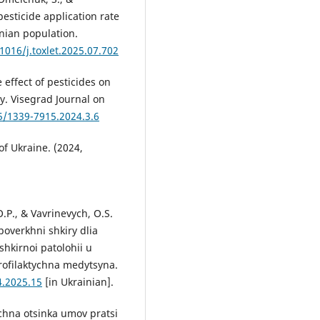
esticide application rate
inian population.
.1016/j.toxlet.2025.07.702
 effect of pesticides on
y. Visegrad Journal on
5/1339-7915.2024.3.6
of Ukraine. (2024,
O.P., & Vavrinevych, O.S.
overkhni shkiry dlia
hkirnoi patolohii u
profilaktychna medytsyna.
4.2025.15
[in Ukrainian].
ichna otsinka umov pratsi