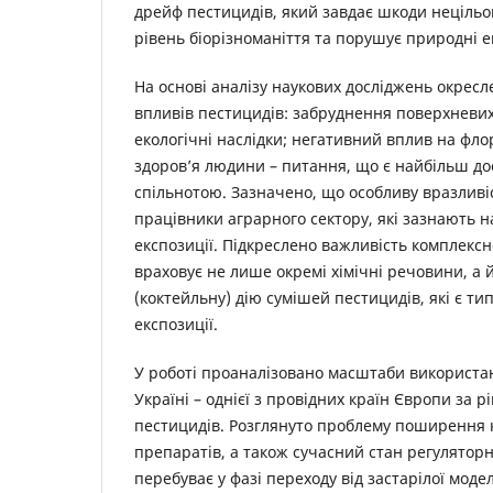
дрейф пестицидів, який завдає шкоди неціль
рівень біорізноманіття та порушує природні 
На основі аналізу наукових досліджень окрес
впливів пестицидів: забруднення поверхневих
екологічні наслідки; негативний вплив на фло
здоров’я людини – питання, що є найбільш д
спільнотою. Зазначено, що особливу вразлив
працівники аграрного сектору, які зазнають 
експозиції. Підкреслено важливість комплексн
враховує не лише окремі хімічні речовини, а 
(коктейльну) дію сумішей пестицидів, які є т
експозиції.
У роботі проаналізовано масштаби використан
Україні – однієї з провідних країн Європи за 
пестицидів. Розглянуто проблему поширення
препаратів, а також сучасний стан регуляторн
перебуває у фазі переходу від застарілої моде