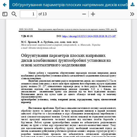
Обґрунтування параметрів плоских напрямних дисків комбінованої ґрунтообробної установки на основі математичного моделювання