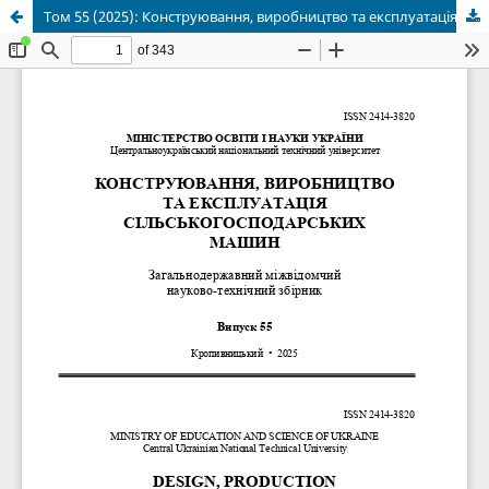
Том 55 (2025): Конструювання, виробництво та експлуатація сільськогосподарської техніки