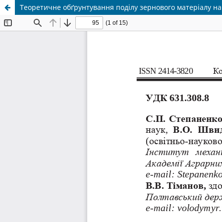
Теоретичне обґрунтування поділу зернового матеріалу на